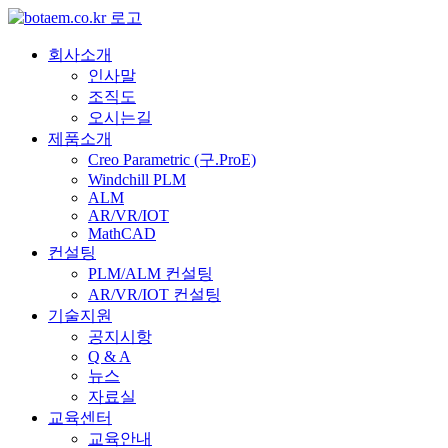
콘
텐
회사소개
츠
인사말
로
조직도
건
오시는길
너
제품소개
뛰
Creo Parametric (구.ProE)
기
Windchill PLM
ALM
AR/VR/IOT
MathCAD
컨설팅
PLM/ALM 컨설팅
AR/VR/IOT 컨설팅
기술지원
공지시항
Q & A
뉴스
자료실
교육센터
교육안내